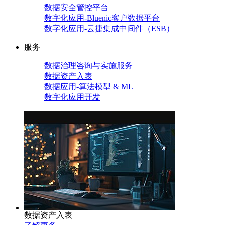
数据安全管控平台
数字化应用-Bluenic客户数据平台
数字化应用-云捷集成中间件（ESB）
服务
数据治理咨询与实施服务
数据资产入表
数据应用-算法模型 & ML
数字化应用开发
数据资产入表