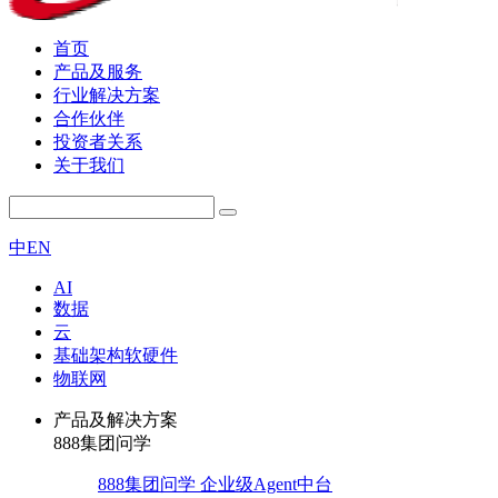
首页
产品及服务
行业解决方案
合作伙伴
投资者关系
关于我们
中
EN
AI
数据
云
基础架构软硬件
物联网
产品及解决方案
888集团问学
888集团问学 企业级Agent中台