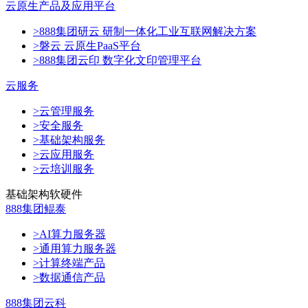
云原生产品及应用平台
>888集团研云 研制一体化工业互联网解决方案
>磐云 云原生PaaS平台
>888集团云印 数字化文印管理平台
云服务
>云管理服务
>安全服务
>基础架构服务
>云应用服务
>云培训服务
基础架构软硬件
888集团鲲泰
>AI算力服务器
>通用算力服务器
>计算终端产品
>数据通信产品
888集团云科