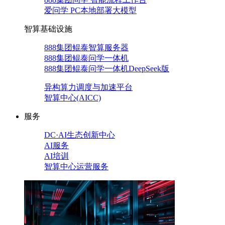
爱问学 PC本地部署大模型
智算基础设施
888集团鲲泰智算服务器
888集团鲲泰问学一体机
888集团鲲泰问学一体机DeepSeek版
异构算力调度与加速平台
智算中心(AICC)
服务
DC·AI生态创新中心
AI服务
AI培训
智算中心运营服务