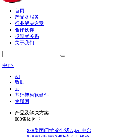
首页
产品及服务
行业解决方案
合作伙伴
投资者关系
关于我们
中
EN
AI
数据
云
基础架构软硬件
物联网
产品及解决方案
888集团问学
888集团问学 企业级Agent中台
888集团问学 智能流程工作台