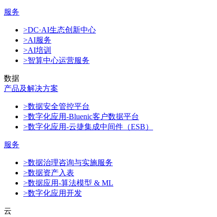
服务
>DC·AI生态创新中心
>AI服务
>AI培训
>智算中心运营服务
数据
产品及解决方案
>数据安全管控平台
>数字化应用-Bluenic客户数据平台
>数字化应用-云捷集成中间件（ESB）
服务
>数据治理咨询与实施服务
>数据资产入表
>数据应用-算法模型 & ML
>数字化应用开发
云