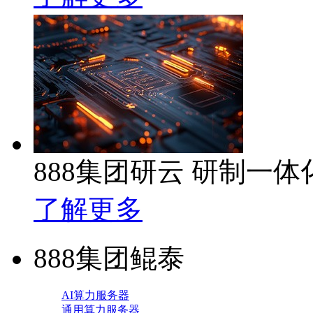
888集团研云 研制一
了解更多
888集团鲲泰
AI算力服务器
通用算力服务器