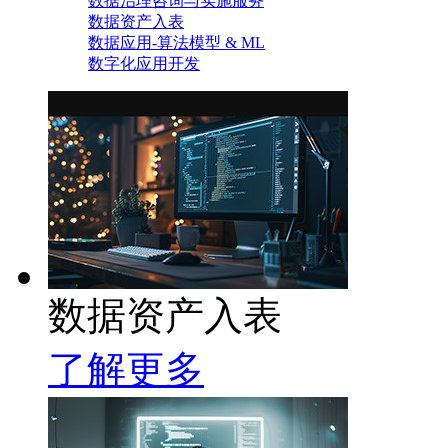
数据治理咨询与实施服务
数据资产入表
数据应用-算法模型 & ML
数字化应用开发
数据资产入表
了解更多