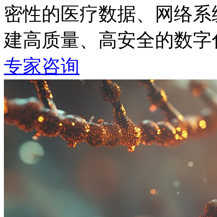
密性的医疗数据、网络系
建高质量、高安全的数
专家咨询