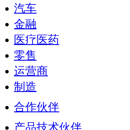
汽车
金融
医疗医药
零售
运营商
制造
合作伙伴
产品技术伙伴